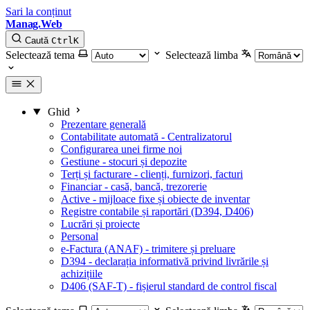
Sari la conținut
Manag.Web
Caută
Ctrl
K
Selectează tema
Selectează limba
Ghid
Prezentare generală
Contabilitate automată - Centralizatorul
Configurarea unei firme noi
Gestiune - stocuri și depozite
Terți și facturare - clienți, furnizori, facturi
Financiar - casă, bancă, trezorerie
Active - mijloace fixe și obiecte de inventar
Registre contabile și raportări (D394, D406)
Lucrări și proiecte
Personal
e-Factura (ANAF) - trimitere și preluare
D394 - declarația informativă privind livrările și
achizițiile
D406 (SAF-T) - fișierul standard de control fiscal