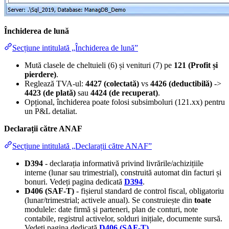
Închiderea de lună
Secțiune intitulată „Închiderea de lună”
Mută clasele de cheltuieli (6) și venituri (7) pe
121 (Profit și
pierdere)
.
Reglează TVA-ul:
4427 (colectată)
vs
4426 (deductibilă)
->
4423 (de plată)
sau
4424 (de recuperat)
.
Opțional, închiderea poate folosi subsimboluri (121.xx) pentru
un P&L detaliat.
Declarații către ANAF
Secțiune intitulată „Declarații către ANAF”
D394
- declarația informativă privind livrările/achizițiile
interne (lunar sau trimestrial), construită automat din facturi și
bonuri. Vedeți pagina dedicată
D394
.
D406 (SAF-T)
- fișierul standard de control fiscal, obligatoriu
(lunar/trimestrial; activele anual). Se construiește din
toate
modulele: date firmă și parteneri, plan de conturi, note
contabile, registrul activelor, solduri inițiale, documente sursă.
Vedeți pagina dedicată
D406 (SAF-T)
.