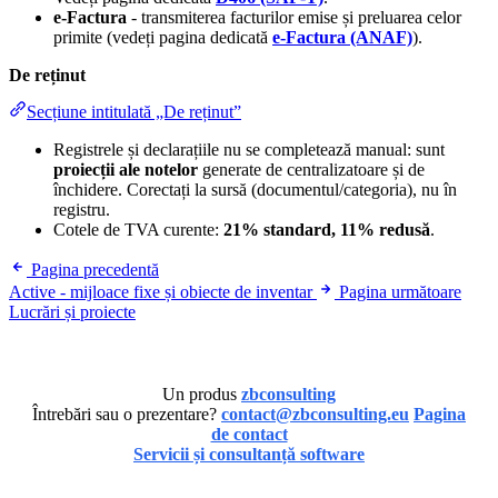
e-Factura
- transmiterea facturilor emise și preluarea celor
primite (vedeți pagina dedicată
e-Factura (ANAF)
).
De reținut
Secțiune intitulată „De reținut”
Registrele și declarațiile nu se completează manual: sunt
proiecții ale notelor
generate de centralizatoare și de
închidere. Corectați la sursă (documentul/categoria), nu în
registru.
Cotele de TVA curente:
21% standard, 11% redusă
.
Pagina precedentă
Active - mijloace fixe și obiecte de inventar
Pagina următoare
Lucrări și proiecte
Un produs
zbconsulting
Întrebări sau o prezentare?
contact@zbconsulting.eu
Pagina
de contact
Servicii și consultanță software