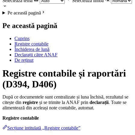
Selectează tema
Selectează limba
Pe această pagină
Pe această pagină
Cuprins
Registre contabile
Închiderea de lună
Declarații către ANAF
De reținut
Registre contabile și raportări
(D394, D406)
După ce documentele sunt centralizate și luna închisă, rezultatul se
citește din
registre
și se trimite la ANAF prin
declarații
. Toate se
alimentează din aceleași note contabile, automat.
Registre contabile
Secțiune intitulată „Registre contabile”